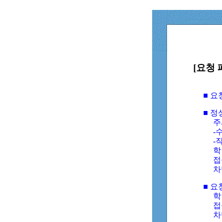
[요청 
■ 
■ 
주
-수
-
학
접
차
■ 요
학번
접속
차단