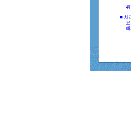
위
■ 처
요
해